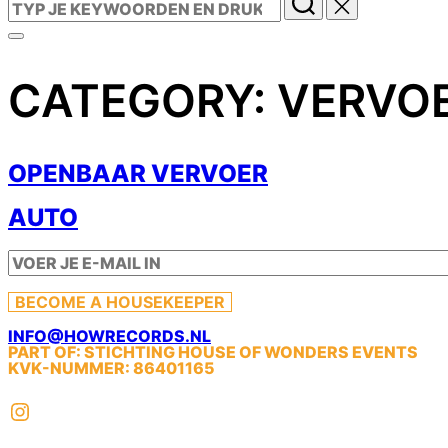
NAAR:
TOGGLE
ZIJBALK
&
CATEGORY:
VERVO
NAVIGATIE
OPENBAAR VERVOER
AUTO
BECOME A HOUSEKEEPER
INFO@HOWRECORDS.NL
PART OF: STICHTING HOUSE OF WONDERS EVENTS
KVK-NUMMER: 86401165
INSTAGRAM